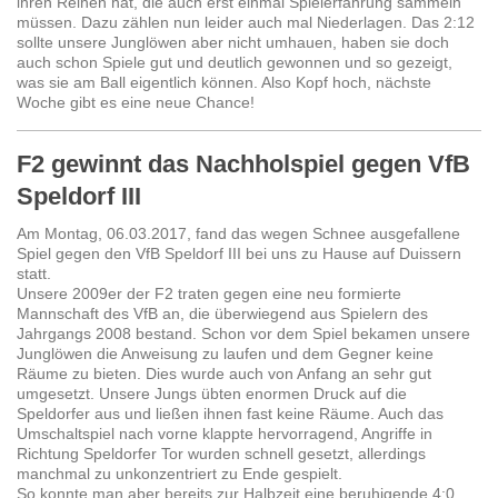
ihren Reihen hat, die auch erst einmal Spielerfahrung sammeln
müssen. Dazu zählen nun leider auch mal Niederlagen. Das 2:12
sollte unsere Junglöwen aber nicht umhauen, haben sie doch
auch schon Spiele gut und deutlich gewonnen und so gezeigt,
was sie am Ball eigentlich können. Also Kopf hoch, nächste
Woche gibt es eine neue Chance!
F2 gewinnt das Nachholspiel gegen VfB
Speldorf III
Am Montag, 06.03.2017, fand das wegen Schnee ausgefallene
Spiel gegen den VfB Speldorf III bei uns zu Hause auf Duissern
statt.
Unsere 2009er der F2 traten gegen eine neu formierte
Mannschaft des VfB an, die überwiegend aus Spielern des
Jahrgangs 2008 bestand. Schon vor dem Spiel bekamen unsere
Junglöwen die Anweisung zu laufen und dem Gegner keine
Räume zu bieten. Dies wurde auch von Anfang an sehr gut
umgesetzt. Unsere Jungs übten enormen Druck auf die
Speldorfer aus und ließen ihnen fast keine Räume. Auch das
Umschaltspiel nach vorne klappte hervorragend, Angriffe in
Richtung Speldorfer Tor wurden schnell gesetzt, allerdings
manchmal zu unkonzentriert zu Ende gespielt.
So konnte man aber bereits zur Halbzeit eine beruhigende 4:0