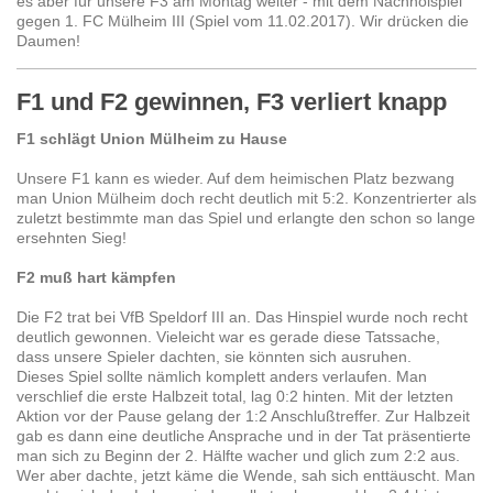
es aber für unsere F3 am Montag weiter - mit dem Nachholspiel
gegen 1. FC Mülheim III (Spiel vom 11.02.2017). Wir drücken die
Daumen!
F1 und F2 gewinnen, F3 verliert knapp
F1 schlägt Union Mülheim zu Hause
Unsere F1 kann es wieder. Auf dem heimischen Platz bezwang
man Union Mülheim doch recht deutlich mit 5:2. Konzentrierter als
zuletzt bestimmte man das Spiel und erlangte den schon so lange
ersehnten Sieg!
F2 muß hart kämpfen
Die F2 trat bei VfB Speldorf III an. Das Hinspiel wurde noch recht
deutlich gewonnen. Vieleicht war es gerade diese Tatssache,
dass unsere Spieler dachten, sie könnten sich ausruhen.
Dieses Spiel sollte nämlich komplett anders verlaufen. Man
verschlief die erste Halbzeit total, lag 0:2 hinten. Mit der letzten
Aktion vor der Pause gelang der 1:2 Anschlußtreffer. Zur Halbzeit
gab es dann eine deutliche Ansprache und in der Tat präsentierte
man sich zu Beginn der 2. Hälfte wacher und glich zum 2:2 aus.
Wer aber dachte, jetzt käme die Wende, sah sich enttäuscht. Man