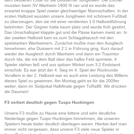
mussten beim SV Wanheim 1900 III ran und es wurde das
erwartet knappe Spiel zweier gleichwertiger Mannschaften. In der
ersten Halbzeit wussten unsere Junglöwen mit schönem Fußball
zu überzeugen, den sie mit einer verdienten 1:0 Halbzeitführung
belohnten. Der Gegner hatte kaum platz und wurde früh gestört,
Das Umschaltspiel klappte gut und die Pässe kamen meist an. In
der zweiten Halbzeit kam es zum Schlagabtausch mit den
spielstarken Wanheimern. Zunächst mußte man den Ausgliech
hinnehmen, ehe Duissern mit 2:1 in Führung ging. Kurz darauf
wieder der Ausgleich durch Wanheim und dann ein Traumtor
durch Ida, die mit dem Ball über das halbe Feld sprintete, 4
Spieler stehen ließ und aus spitzen Winkel zum 3:2 Endstand
einschob. Es war jetzt der 4. Sieg im 4. Spiel der Rückrunde.
Vorallem in der 2. Halbzeit war es auch eine Leistung des Willens
dieses Spiel zu gewinnen. Am Montag geht es für die 2009er
weiter, dann im Südpokal Halbfinale gegen TuRa88. Wir drücken
die Daumen!
F3 verliert deutlich gegen Tuspo Huckingen
Unsere F3 mußte zu Hause eine bittere und sehr deutliche
Niederlage gegen Tuspo Huckingen hinnehmen, die unseren
Spielern heute leider deutlich überlegen waren. Hierbei darf man
immer nicht vergessen, dass unsere F3 viele neue Spieler in