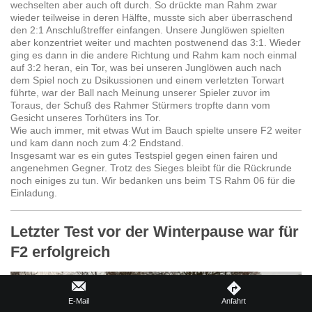
wechselten aber auch oft durch. So drückte man Rahm zwar
wieder teilweise in deren Hälfte, musste sich aber überraschend
den 2:1 Anschlußtreffer einfangen. Unsere Junglöwen spielten
aber konzentriet weiter und machten postwenend das 3:1. Wieder
ging es dann in die andere Richtung und Rahm kam noch einmal
auf 3:2 heran, ein Tor, was bei unseren Junglöwen auch nach
dem Spiel noch zu Dsikussionen und einem verletzten Torwart
führte, war der Ball nach Meinung unserer Spieler zuvor im
Toraus, der Schuß des Rahmer Stürmers tropfte dann vom
Gesicht unseres Torhüters ins Tor.
Wie auch immer, mit etwas Wut im Bauch spielte unsere F2 weiter
und kam dann noch zum 4:2 Endstand.
Insgesamt war es ein gutes Testspiel gegen einen fairen und
angenehmen Gegner. Trotz des Sieges bleibt für die Rückrunde
noch einiges zu tun. Wir bedanken uns beim TS Rahm 06 für die
Einladung.
Letzter Test vor der Winterpause war für
F2 erfolgreich
E-Mail
Anfahrt