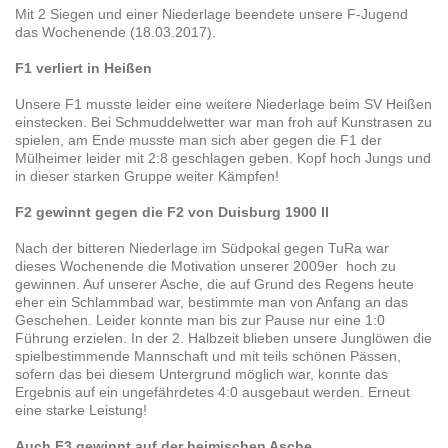
Mit 2 Siegen und einer Niederlage beendete unsere F-Jugend
das Wochenende (18.03.2017).
F1 verliert in Heißen
Unsere F1 musste leider eine weitere Niederlage beim SV Heißen
einstecken. Bei Schmuddelwetter war man froh auf Kunstrasen zu
spielen, am Ende musste man sich aber gegen die F1 der
Mülheimer leider mit 2:8 geschlagen geben. Kopf hoch Jungs und
in dieser starken Gruppe weiter Kämpfen!
F2 gewinnt gegen die F2 von Duisburg 1900 II
Nach der bitteren Niederlage im Südpokal gegen TuRa war
dieses Wochenende die Motivation unserer 2009er hoch zu
gewinnen. Auf unserer Asche, die auf Grund des Regens heute
eher ein Schlammbad war, bestimmte man von Anfang an das
Geschehen. Leider konnte man bis zur Pause nur eine 1:0
Führung erzielen. In der 2. Halbzeit blieben unsere Junglöwen die
spielbestimmende Mannschaft und mit teils schönen Pässen,
sofern das bei diesem Untergrund möglich war, konnte das
Ergebnis auf ein ungefährdetes 4:0 ausgebaut werden. Erneut
eine starke Leistung!
Auch F3 gewinnt auf der heimischen Asche