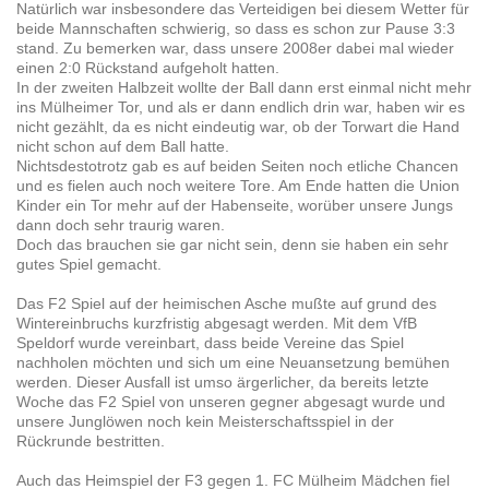
Natürlich war insbesondere das Verteidigen bei diesem Wetter für
beide Mannschaften schwierig, so dass es schon zur Pause 3:3
stand. Zu bemerken war, dass unsere 2008er dabei mal wieder
einen 2:0 Rückstand aufgeholt hatten.
In der zweiten Halbzeit wollte der Ball dann erst einmal nicht mehr
ins Mülheimer Tor, und als er dann endlich drin war, haben wir es
nicht gezählt, da es nicht eindeutig war, ob der Torwart die Hand
nicht schon auf dem Ball hatte.
Nichtsdestotrotz gab es auf beiden Seiten noch etliche Chancen
und es fielen auch noch weitere Tore. Am Ende hatten die Union
Kinder ein Tor mehr auf der Habenseite, worüber unsere Jungs
dann doch sehr traurig waren.
Doch das brauchen sie gar nicht sein, denn sie haben ein sehr
gutes Spiel gemacht.
Das F2 Spiel auf der heimischen Asche mußte auf grund des
Wintereinbruchs kurzfristig abgesagt werden. Mit dem VfB
Speldorf wurde vereinbart, dass beide Vereine das Spiel
nachholen möchten und sich um eine Neuansetzung bemühen
werden. Dieser Ausfall ist umso ärgerlicher, da bereits letzte
Woche das F2 Spiel von unseren gegner abgesagt wurde und
unsere Junglöwen noch kein Meisterschaftsspiel in der
Rückrunde bestritten.
Auch das Heimspiel der F3 gegen 1. FC Mülheim Mädchen fiel