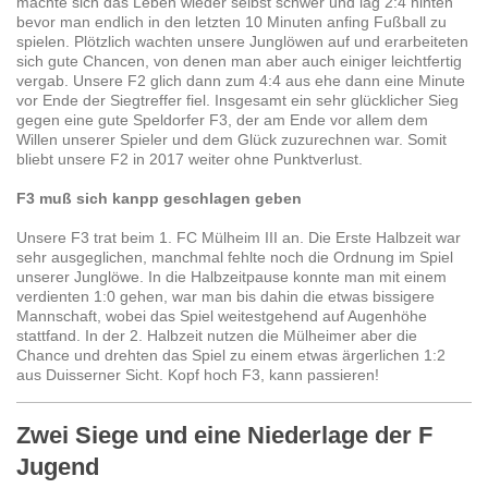
machte sich das Leben wieder selbst schwer und lag 2:4 hinten
bevor man endlich in den letzten 10 Minuten anfing Fußball zu
spielen. Plötzlich wachten unsere Junglöwen auf und erarbeiteten
sich gute Chancen, von denen man aber auch einiger leichtfertig
vergab. Unsere F2 glich dann zum 4:4 aus ehe dann eine Minute
vor Ende der Siegtreffer fiel. Insgesamt ein sehr glücklicher Sieg
gegen eine gute Speldorfer F3, der am Ende vor allem dem
Willen unserer Spieler und dem Glück zuzurechnen war. Somit
bliebt unsere F2 in 2017 weiter ohne Punktverlust.
F3 muß sich kanpp geschlagen geben
Unsere F3 trat beim 1. FC Mülheim III an. Die Erste Halbzeit war
sehr ausgeglichen, manchmal fehlte noch die Ordnung im Spiel
unserer Junglöwe. In die Halbzeitpause konnte man mit einem
verdienten 1:0 gehen, war man bis dahin die etwas bissigere
Mannschaft, wobei das Spiel weitestgehend auf Augenhöhe
stattfand. In der 2. Halbzeit nutzen die Mülheimer aber die
Chance und drehten das Spiel zu einem etwas ärgerlichen 1:2
aus Duisserner Sicht. Kopf hoch F3, kann passieren!
Zwei Siege und eine Niederlage der F
Jugend