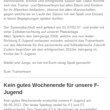
harmonische, schöne und erfolgreiche Saison war. Dafür möchte
sich das Trainer- und Betreuerteam bei allen Eltern und Kindern
für ihr Mitwirken bedanken, ebenso bei allen Mannschaften,
gegen welche wir im Laufe der Saison mit viel Spaß und Einsatz
in fairen Begegnungen spielen durften.
Der Saisonabschluß wird gefeiert am 01.07/02.07. und endet mit
einer Zeltübernachtung auf unserer Platzanlage.
Allen Spielern des Jahrgangs 2008, welche uns nun leider
Richtung E-Jugend verlassen müssen, wünscht das Trainerteam
nur das Allerbeste für ihre persönliche und fußballerische Zukunft.
Zudem begrüßen wir den erfolgreichen 2010er Jahrgang im
Kreise der F-Jugend.
Mädel und Jungs, es hat mit Euch riesig Spaß gemacht!
Euer Trainerteam
Kein gutes Wochenende für unsere F-
Jugend
Kein gutes Wochenende erwischte unsere F-Jugend am
06.05.2017. Der letzte Spieltag verlief für F1 und F2
enttäuschend. Das Spiel der F3 in Huckingen ist ausgefallen.