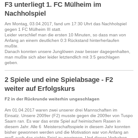
F3 unterliegt 1. FC Mülheim im
Nachholspiel
Am Montag, 03.04.2017, fand um 17:30 Uhrt das Nachholspiel
gegen 1 FC Mülheim III statt.
Leider verschlief man die ersten 10 Minuten, so dass man von
Anfang an einem deutlichen 0:3 Rückstand hinterherlaufen
mußte.
Danach konnten unsere Junglöwen zwar besser dagegenhalten,
man mußte sich aber leider letztendlich mit 3:5 geschlagen
geben.
2 Spiele und eine Spielabsage - F2
weiter auf Erfolgskurs
F2 in der Rückrunde weiterhin ungeschlagen
Am 01.04.2017 waren zwei unserer drei Mannschaften im
Einsatz. Unsere 2009er (F2) musste gegen die 2009er von Tuspo
Saarn ran. Es war das erste Spiel auf heimischem Rasen in
diesem Jahr. Alle 6 Meisterschaftsspiele in diesem Jahr konnten
bisher gewonnen werden und die Motivation war von Anfang an
groß auch das siebte Spiel zu gewinnen. Und dieses Vorhaben