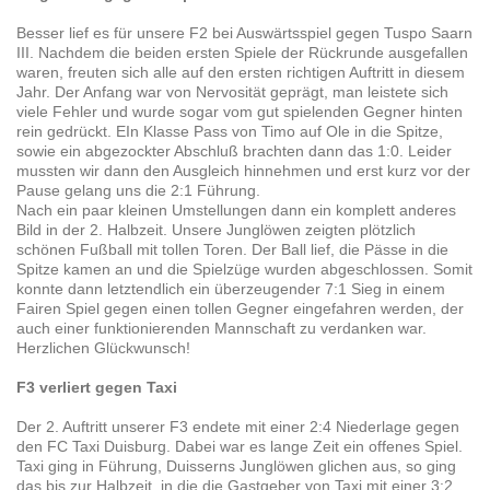
Besser lief es für unsere F2 bei Auswärtsspiel gegen Tuspo Saarn
III. Nachdem die beiden ersten Spiele der Rückrunde ausgefallen
waren, freuten sich alle auf den ersten richtigen Auftritt in diesem
Jahr. Der Anfang war von Nervosität geprägt, man leistete sich
viele Fehler und wurde sogar vom gut spielenden Gegner hinten
rein gedrückt. EIn Klasse Pass von Timo auf Ole in die Spitze,
sowie ein abgezockter Abschluß brachten dann das 1:0. Leider
mussten wir dann den Ausgleich hinnehmen und erst kurz vor der
Pause gelang uns die 2:1 Führung.
Nach ein paar kleinen Umstellungen dann ein komplett anderes
Bild in der 2. Halbzeit. Unsere Junglöwen zeigten plötzlich
schönen Fußball mit tollen Toren. Der Ball lief, die Pässe in die
Spitze kamen an und die Spielzüge wurden abgeschlossen. Somit
konnte dann letztendlich ein überzeugender 7:1 Sieg in einem
Fairen Spiel gegen einen tollen Gegner eingefahren werden, der
auch einer funktionierenden Mannschaft zu verdanken war.
Herzlichen Glückwunsch!
F3 verliert gegen Taxi
Der 2. Auftritt unserer F3 endete mit einer 2:4 Niederlage gegen
den FC Taxi Duisburg. Dabei war es lange Zeit ein offenes Spiel.
Taxi ging in Führung, Duisserns Junglöwen glichen aus, so ging
das bis zur Halbzeit, in die die Gastgeber von Taxi mit einer 3:2