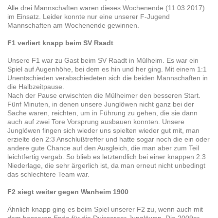
Alle drei Mannschaften waren dieses Wochenende (11.03.2017)
im Einsatz. Leider konnte nur eine unserer F-Jugend
Mannschaften am Wochenende gewinnen.
F1 verliert knapp beim SV Raadt
Unsere F1 war zu Gast beim SV Raadt in Mülheim. Es war ein
Spiel auf Augenhöhe, bei dem es hin und her ging. Mit einem 1:1
Unentschieden verabschiedeten sich die beiden Mannschaften in
die Halbzeitpause.
Nach der Pause erwischten die Mülheimer den besseren Start.
Fünf Minuten, in denen unsere Junglöwen nicht ganz bei der
Sache waren, reichten, um in Führung zu gehen, die sie dann
auch auf zwei Tore Vorsprung ausbauen konnten. Unsere
Junglöwen fingen sich wieder uns spielten wieder gut mit, man
erzielte den 2:3 Anschlußtreffer und hatte sogar noch die ein oder
andere gute Chance auf den Ausgleich, die man aber zum Teil
leichtfertig vergab. So blieb es letztendlich bei einer knappen 2:3
Niederlage, die sehr ärgerlich ist, da man erneut nicht unbedingt
das schlechtere Team war.
F2 siegt weiter gegen Wanheim 1900
Ähnlich knapp ging es beim Spiel unserer F2 zu, wenn auch mit
dem besseren Ende für die Duisserner Junglöwen. Die 2009er