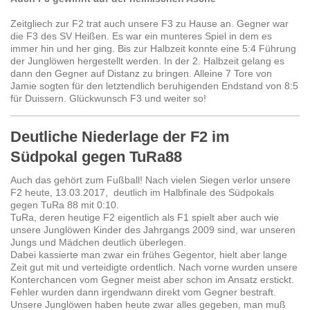
Zeitgliech zur F2 trat auch unsere F3 zu Hause an. Gegner war
die F3 des SV Heißen. Es war ein munteres Spiel in dem es
immer hin und her ging. Bis zur Halbzeit konnte eine 5:4 Führung
der Junglöwen hergestellt werden. In der 2. Halbzeit gelang es
dann den Gegner auf Distanz zu bringen. Alleine 7 Tore von
Jamie sogten für den letztendlich beruhigenden Endstand von 8:5
für Duissern. Glückwunsch F3 und weiter so!
Deutliche Niederlage der F2 im
Südpokal gegen TuRa88
Auch das gehört zum Fußball! Nach vielen Siegen verlor unsere
F2 heute, 13.03.2017, deutlich im Halbfinale des Südpokals
gegen TuRa 88 mit 0:10.
TuRa, deren heutige F2 eigentlich als F1 spielt aber auch wie
unsere Junglöwen Kinder des Jahrgangs 2009 sind, war unseren
Jungs und Mädchen deutlich überlegen.
Dabei kassierte man zwar ein frühes Gegentor, hielt aber lange
Zeit gut mit und verteidigte ordentlich. Nach vorne wurden unsere
Konterchancen vom Gegner meist aber schon im Ansatz erstickt.
Fehler wurden dann irgendwann direkt vom Gegner bestraft.
Unsere Junglöwen haben heute zwar alles gegeben, man muß