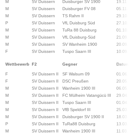
M
SV Duissern
Duisburger SV 1900
19.11.2
M
SV Duissern
Duisburger FV 08
05.11.2
M
SV Duissern
TS Rahm II
29.10.2
P
SV Duissern
VfL Duisburg Süd
27.10.2
M
SV Duissern
TuRa 88 Duisburg
01.10.2
M
SV Duissern
VfL Duisburg-Süd
21.09.2
M
SV Duissern
SV Wanheim 1900
20.09.2
F
SV Duissern
Tuspo Saarn III
10.09.2
Wettbewerb
F2
Gegner
Datum
F
SV Duissern II
SF Walsum 09
01.06.2
F
SV Duissern II
DSC Preußen
20.05.2
M
SV Duissern II
Wanheim 1900 III
06.05.2
M
SV Duissern II
FC Mülheim Vatangücü III
29.04.2
M
SV Duissern II
Tuspo Saarn III
01.04.2
M
SV Duissern II
VfB Speldorf III
25.03.2
M
SV Duissern II
Duisburger SV 1900 II
18.03.2
P
SV Duissern II
TuRa88 Duisburg
13.03.2
M
SV Duissern II
Wanheim 1900 III
11.03.2