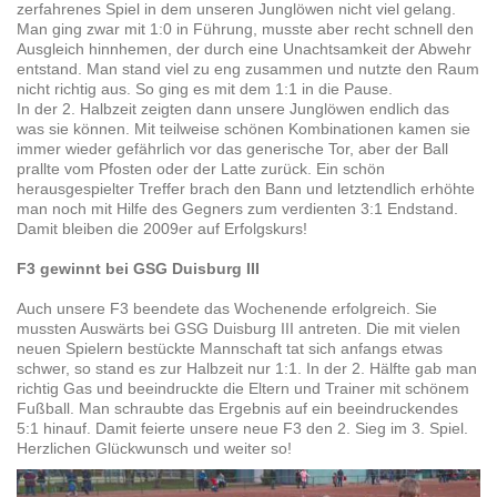
zerfahrenes Spiel in dem unseren Junglöwen nicht viel gelang.
Man ging zwar mit 1:0 in Führung, musste aber recht schnell den
Ausgleich hinnhemen, der durch eine Unachtsamkeit der Abwehr
entstand. Man stand viel zu eng zusammen und nutzte den Raum
nicht richtig aus. So ging es mit dem 1:1 in die Pause.
In der 2. Halbzeit zeigten dann unsere Junglöwen endlich das
was sie können. Mit teilweise schönen Kombinationen kamen sie
immer wieder gefährlich vor das generische Tor, aber der Ball
prallte vom Pfosten oder der Latte zurück. Ein schön
herausgespielter Treffer brach den Bann und letztendlich erhöhte
man noch mit Hilfe des Gegners zum verdienten 3:1 Endstand.
Damit bleiben die 2009er auf Erfolgskurs!
F3 gewinnt bei GSG Duisburg III
Auch unsere F3 beendete das Wochenende erfolgreich. Sie
mussten Auswärts bei GSG Duisburg III antreten. Die mit vielen
neuen Spielern bestückte Mannschaft tat sich anfangs etwas
schwer, so stand es zur Halbzeit nur 1:1. In der 2. Hälfte gab man
richtig Gas und beeindruckte die Eltern und Trainer mit schönem
Fußball. Man schraubte das Ergebnis auf ein beeindruckendes
5:1 hinauf. Damit feierte unsere neue F3 den 2. Sieg im 3. Spiel.
Herzlichen Glückwunsch und weiter so!