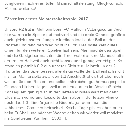
Junglöwen nach einer tollen Mannschaftsleistung! Glücjkwunsch,
F1 und weiter so!
F2 verliert erstes Meisterschaftsspiel 2017
Unsere F2 trat in Mülheim beim FC Mülheim Vatangücü an. Auch
hier waren alle Spieler gut motiviert und die erste Chance gehörte
auch gleich unseren Jungs. Allerdings knallte der Ball an den
Pfosten und fand den Weg nicht ins Tor. Dies sollte kein gutes
Omen für den weiteren Spielverlauf sein. Man machte das Spiel
und die Gastgeber machten die Tore, wobei unsere Mannschaft in
der ersten Halbzeit auch nicht konsequent genug verteidigte. So
stand es plötzlich 0:2 aus unserer Sicht zur Halbzeit. In der 2.
Hälfte lief das Spiel besser, allerdings wollte der Ball einfach nicht
ins Tor. Man erzielte zwar den 1:2 Anschlußtreffer, traf aber noch
weitere 3x den Pfosten und selbst zahlreiche, gut herausgespielte
Chancen blieben liegen, weil man heute auch im Abschluß nicht
Konsequent genug war. In den letzten Minuten warf man dann
alles nach vorne und kassierte dann aber in der letzen Minute
noch das 1:3. Eine ärgerliche Niederlage, wenn man die
zahlreichen Chancen betrachtet. Solche Tage gibt es eben auch
beim Fußball und nächste Woche gehen wir wieder voll motiviert
ins Spiel gegen Wanheim 1900 III.