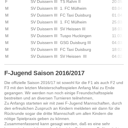
F
SV Duissern III
TS Rahm II
20.05.2
M
SV Duissern III
1. FC Mülheim
03.04.2
M
SV Duissern III
FC Taxi Duisburg
01.04.2
M
SV Duissern III
1. FC Mülheim
25.03.2
M
SV Duissern III
SV Heissen III
18.03.2
M
SV Duissern III
Tuspo Huckingen
11.03.2
M
SV Duissern III
GSG Duisburg III
04.03.2
M
SV Duissern III
FC Taxi Duisburg
18:02.2
M
SV Duissern III
SV Heissen III
04.02.2
F-Jugend Saison 2016/2017
Die offizielle Saison 2016/17 ist sowohl für die F1 als auch F2 und
F3 mit den letzten Meisterschaftsspielen Anfang Mai zu Ende
gegangen. Wir werden nun noch einige Freundschaftsspiele
bestreiten und an diversen Turnieren teilnehmen,
Zu Anfangs starteten wir mit zwei F-Jugend Mannschaften, durch
den erfreulichen Zuspruch an Kindern meldeten wir dann für die
Rückrunde sogar die dritte Mannschaft um allen Kindern die
nötige Spielpraxis geben zu können.
Zusammenfassend kann gesagt werden, daß es eine sehr