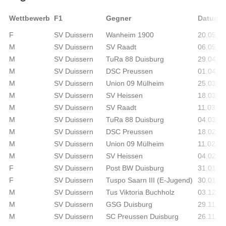
Wettbewerb
F1
Gegner
Datum
F
SV Duissern
Wanheim 1900
20.05.2
M
SV Duissern
SV Raadt
06.05.2
M
SV Duissern
TuRa 88 Duisburg
29.04.2
M
SV Duissern
DSC Preussen
01.04.2
M
SV Duissern
Union 09 Mülheim
25.03.2
M
SV Duissern
SV Heissen
18.03.2
M
SV Duissern
SV Raadt
11.03.2
M
SV Duissern
TuRa 88 Duisburg
04.03.2
M
SV Duissern
DSC Preussen
18.02.2
M
SV Duissern
Union 09 Mülheim
11.02.2
M
SV Duissern
SV Heissen
04.02.2
F
SV Duissern
Post BW Duisburg
31.01.2
F
SV Duissern
Tuspo Saarn III (E-Jugend)
30.01.2
M
SV Duissern
Tus Viktoria Buchholz
03.12.2
M
SV Duissern
GSG Duisburg
29.11.2
M
SV Duissern
SC Preussen Duisburg
26.11.2