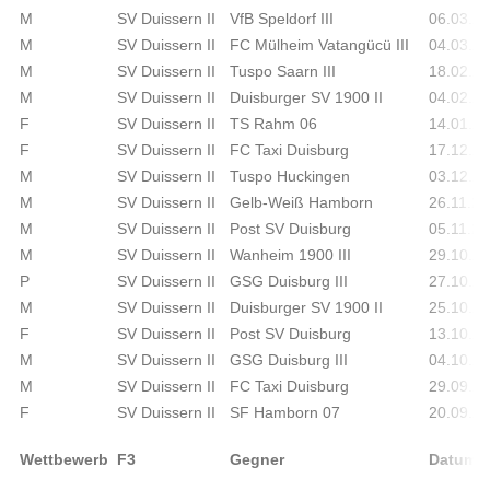
M
SV Duissern II
VfB Speldorf III
06.03.2
M
SV Duissern II
FC Mülheim Vatangücü III
04.03.2
M
SV Duissern II
Tuspo Saarn III
18.02.2
M
SV Duissern II
Duisburger SV 1900 II
04.02.2
F
SV Duissern II
TS Rahm 06
14.01.2
F
SV Duissern II
FC Taxi Duisburg
17.12.2
M
SV Duissern II
Tuspo Huckingen
03.12.2
M
SV Duissern II
Gelb-Weiß Hamborn
26.11.2
M
SV Duissern II
Post SV Duisburg
05.11.2
M
SV Duissern II
Wanheim 1900 III
29.10.2
P
SV Duissern II
GSG Duisburg III
27.10.2
M
SV Duissern II
Duisburger SV 1900 II
25.10.2
F
SV Duissern II
Post SV Duisburg
13.10.2
M
SV Duissern II
GSG Duisburg III
04.10.2
M
SV Duissern II
FC Taxi Duisburg
29.09.2
F
SV Duissern II
SF Hamborn 07
20.09.2
Wettbewerb
F3
Gegner
Datum